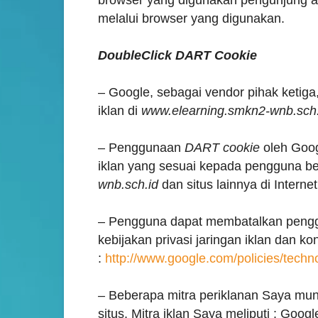
browser yang digunakan pengunjung at
melalui browser yang digunakan.
DoubleClick DART Cookie
– Google, sebagai vendor pihak keti
iklan di
www.elearning.smkn2-wnb.sch.
– Penggunaan
DART cookie
oleh Goo
iklan yang sesuai kepada pengguna b
wnb.sch.id
dan situs lainnya di Internet
– Pengguna dapat membatalkan pen
kebijakan privasi jaringan iklan dan k
:
http://www.google.com/policies/techn
–
Beberapa mitra periklanan Saya m
situs. Mitra iklan Saya meliputi : Goog