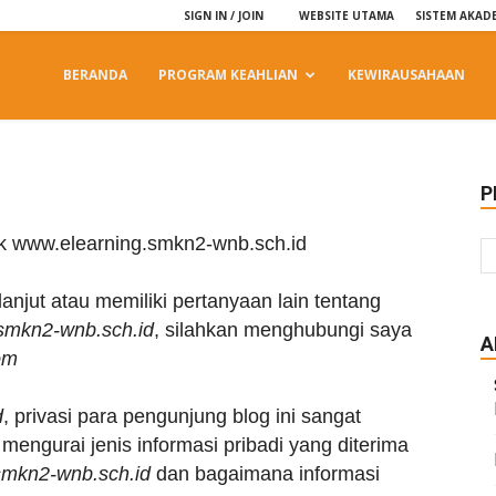
SIGN IN / JOIN
WEBSITE UTAMA
SISTEM AKAD
BERANDA
PROGRAM KEAHLIAN
KEWIRAUSAHAAN
P
uk www.elearning.smkn2-wnb.sch.id
anjut atau memiliki pertanyaan lain tentang
smkn2-wnb.sch.id
, silahkan menghubungi saya
A
om
d
, privasi para pengunjung blog ini sangat
 mengurai jenis informasi pribadi yang diterima
smkn2-wnb.sch.id
dan bagaimana informasi