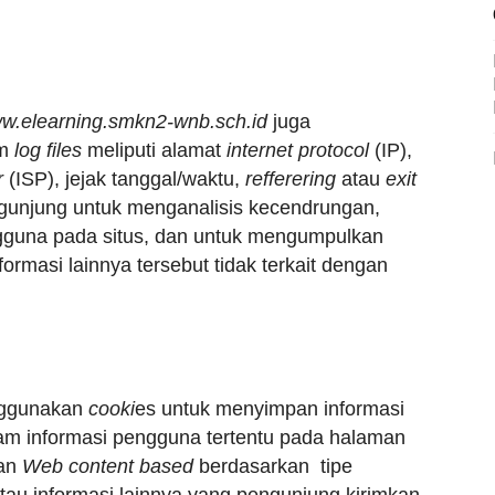
w.elearning.smkn2-wnb.sch.id
juga
am
log files
meliputi alamat
internet protocol
(IP),
r
(ISP), jejak tanggal/waktu,
refferering
atau
exit
ngunjung untuk menganalisis kecendrungan,
engguna pada situs, dan untuk mengumpulkan
formasi lainnya tersebut tidak terkait dengan
ggunakan
cooki
es untuk menyimpan informasi
am informasi pengguna tertentu pada halaman
man
Web content based
berdasarkan tipe