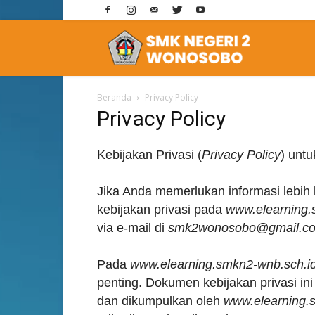
E-
Beranda
Privacy Policy
Learning
Privacy Policy
Kebijakan Privasi (
Privacy Policy
) unt
SMK
Jika Anda memerlukan informasi lebih l
kebijakan privasi pada
www.elearning.
2
via e-mail di
smk2wonosobo@gmail.c
Pada
www.elearning.smkn2-wnb.sch.i
Wonosobo
penting. Dokumen kebijakan privasi ini
dan dikumpulkan oleh
www.elearning.