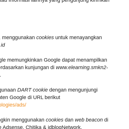
au informasi lainnya yang pengunjung kirimkan
ga, menggunakan
cookies
untuk menayangkan
id
gle memungkinkan Google dapat menampilkan
erdasarkan kunjungan di
www.elearning.smkn2-
.
ggunaan
DART cookie
dengan mengunjungi
onten Google di URL berikut
ologies/ads/
ungkin menggunakan
cookies
dan
web beacon
di
le Adsense, Chitika & idblogNetwork.