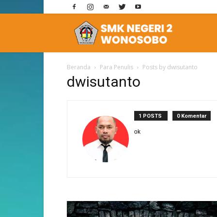
E-
Beranda
Para Penulis
Posts by dwisutanto
Learning
dwisutanto
SMK
1 POSTS
0 Komentar
ok
2
Wonosobo