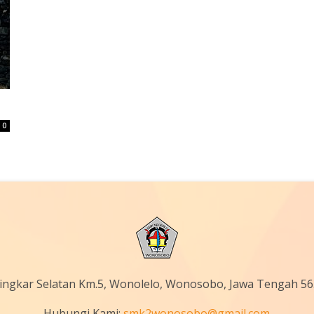
0
 Lingkar Selatan Km.5, Wonolelo, Wonosobo, Jawa Tengah 5
Hubungi Kami:
smk2wonosobo@gmail.com