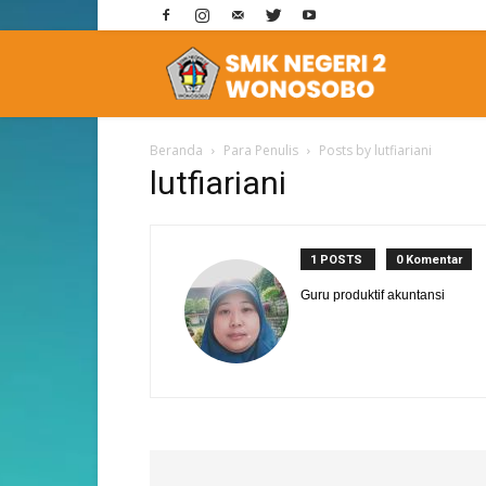
E-
Beranda
Para Penulis
Posts by lutfiariani
Learning
lutfiariani
SMK
1 POSTS
0 Komentar
Guru produktif akuntansi
2
Wonosobo