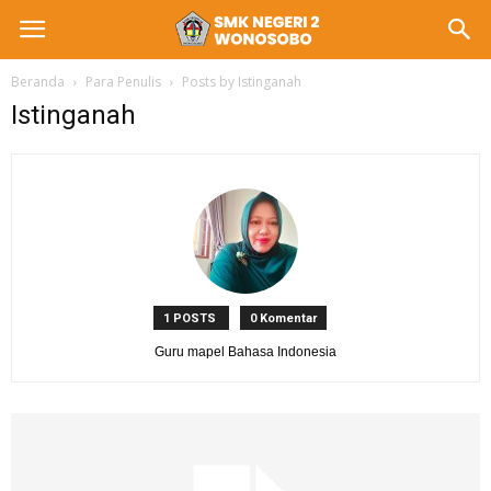
Beranda
Para Penulis
Posts by Istinganah
Istinganah
1 POSTS
0 Komentar
Guru mapel Bahasa Indonesia